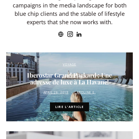
campaigns in the media landscape for both
blue chip clients and the stable of lifestyle
experts that she now works with.
VOYAGE
Iberostar Grand Packard : Une
adresse de luxe à La Havane!
APRIL 26, 2019
CAROLINE E.
LIRE L'ARTICLE