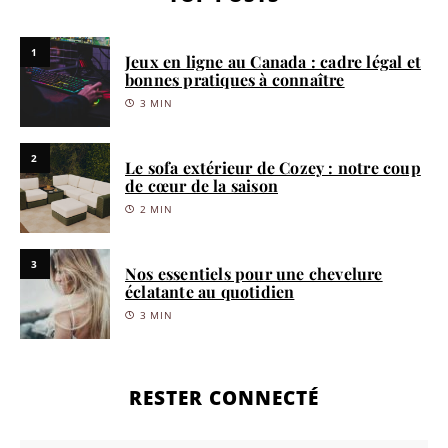
1
Jeux en ligne au Canada : cadre légal et
bonnes pratiques à connaître
3 MIN
2
Le sofa extérieur de Cozey : notre coup
de cœur de la saison
2 MIN
3
Nos essentiels pour une chevelure
éclatante au quotidien
3 MIN
RESTER CONNECTÉ