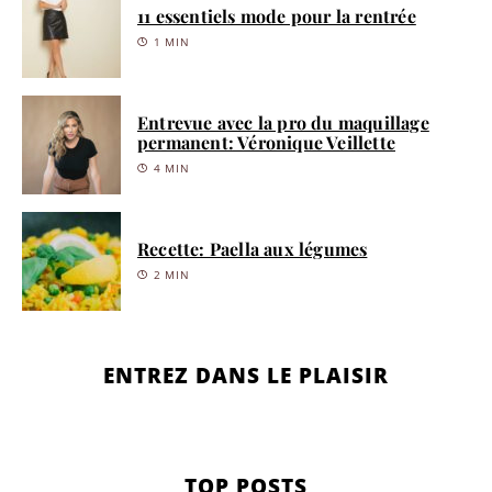
11 essentiels mode pour la rentrée
1 MIN
Entrevue avec la pro du maquillage
permanent: Véronique Veillette
4 MIN
Recette: Paella aux légumes
2 MIN
ENTREZ DANS LE PLAISIR
TOP POSTS