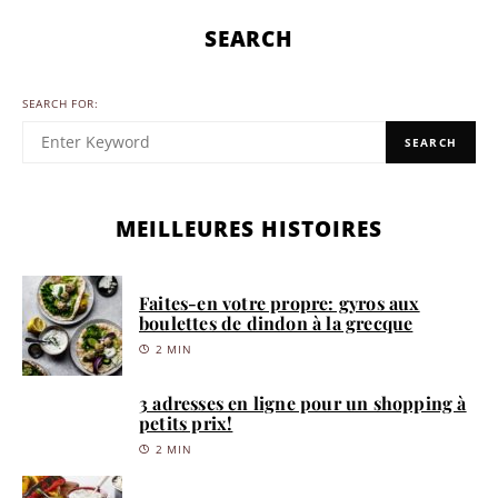
SEARCH
SEARCH FOR:
SEARCH
MEILLEURES HISTOIRES
Faites-en votre propre: gyros aux
boulettes de dindon à la grecque
2 MIN
3 adresses en ligne pour un shopping à
petits prix!
2 MIN