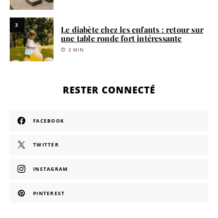
3
Le diabète chez les enfants : retour sur
une table ronde fort intéressante
3 MIN
RESTER CONNECTÉ
FACEBOOK
TWITTER
INSTAGRAM
PINTEREST