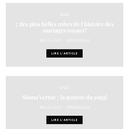
MODE
7 des plus belles robes de l’histoire des
mariages royaux!
MAY 16, 2018
CAROLINE ELIE
LIRE L'ARTICLE
SANTÉ
Shona Vertue : la gourou du yoga!
MAY 17, 2018
CAROLINE ELIE
LIRE L'ARTICLE