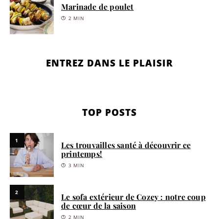
Marinade de poulet
2 MIN
ENTREZ DANS LE PLAISIR
TOP POSTS
1
Les trouvailles santé à découvrir ce
printemps!
3 MIN
2
Le sofa extérieur de Cozey : notre coup
de cœur de la saison
2 MIN