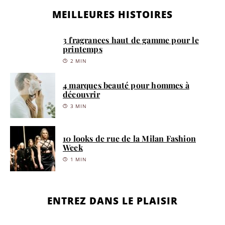
MEILLEURES HISTOIRES
3 fragrances haut de gamme pour le
printemps
2 MIN
4 marques beauté pour hommes à
découvrir
3 MIN
10 looks de rue de la Milan Fashion
Week
1 MIN
ENTREZ DANS LE PLAISIR