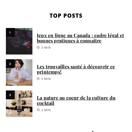
TOP POSTS
1
Jeux en ligne au Canada : cadre légal et
bonnes pratiques à connaître
3 MIN
2
Les trouvailles santé à découvrir ce
printemps!
3 MIN
3
La nature au coeur de la culture du
cocktail
2 MIN