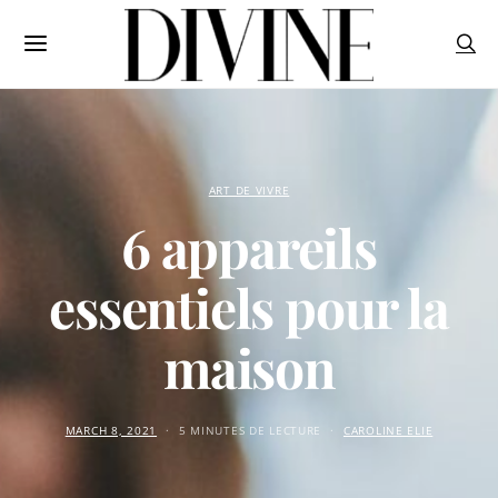
ART DE VIVRE
6 appareils
essentiels pour la
maison
MARCH 8, 2021
5 MINUTES DE LECTURE
CAROLINE ELIE