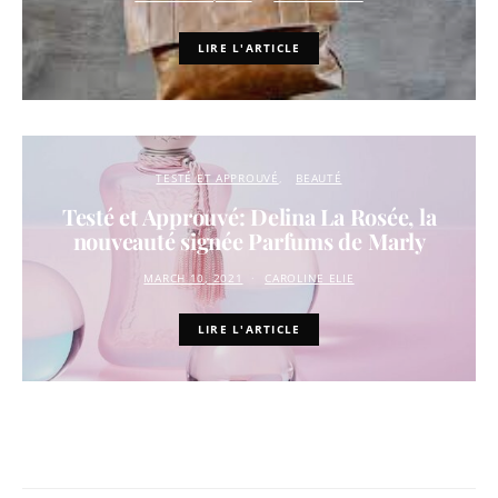
LIRE L'ARTICLE
TESTÉ ET APPROUVÉ
BEAUTÉ
Testé et Approuvé: Delina La Rosée, la
nouveauté signée Parfums de Marly
MARCH 10, 2021
CAROLINE ELIE
LIRE L'ARTICLE