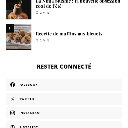
La Ninja Slushie : la nouvelle obsession
cool de l’été
2 MIN
3
Recette de muffins aux bleuets
2 MIN
RESTER CONNECTÉ
FACEBOOK
TWITTER
INSTAGRAM
PINTEREST