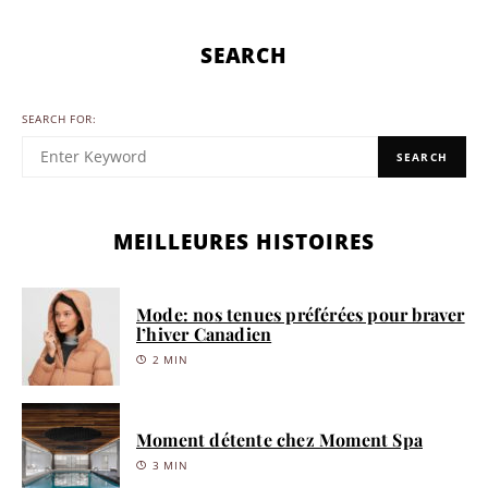
SEARCH
SEARCH FOR:
SEARCH
MEILLEURES HISTOIRES
Mode: nos tenues préférées pour braver
l’hiver Canadien
2 MIN
Moment détente chez Moment Spa
3 MIN