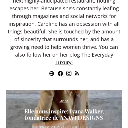
next highly-anticipated restaurant, nothing
escapes her! Because she’s constantly leafing
through magazines and social networks for
inspiration, Caroline has an obsession with all
things beautiful. She is touched by the amount
of sincerity that surrounds her, and has a
growing need to help women thrive. You can
also follow her on her blog
The Everyday
Luxury.
MODE
Elle nous inspire: Ivana Walker,
fondatrice de ANAVI DESIGNS
FEBRUARY 23, 2021
CAROLINE ELIE