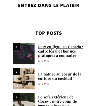
ENTREZ DANS LE PLAISIR
TOP POSTS
Jeux en ligne au Canada :
1
cadre légal et bonnes
pratiques à connaître
3 MIN
2
La nature au coeur de la
culture du cocktail
2 MIN
Le sofa extérieur de
3
Cozey : notre coup de
cœur de la saison