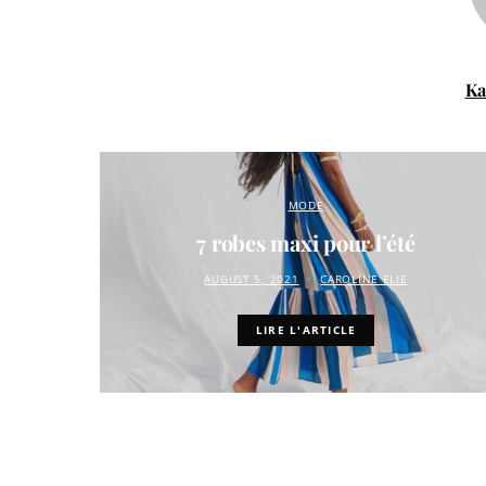
Ka
MODE
7 robes maxi pour l’été
AUGUST 5, 2021
CAROLINE ELIE
LIRE L'ARTICLE