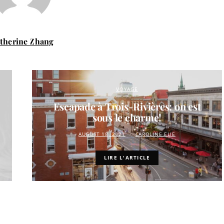
therine Zhang
VOYAGE
Escapade à Trois-Rivières: on est
sous le charme!
AUGUST 18, 2021
CAROLINE ELIE
LIRE L'ARTICLE