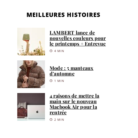
MEILLEURES HISTOIRES
LAMBERT lance de
nouvelles couleurs pour
le printemps + Entrevue
4 MIN
Mode : 5 manteaux
d’automne
1 MIN
4 raisons de mettre la
main sur le nouveau
Macbook Air pour la
rentrée
2 MIN