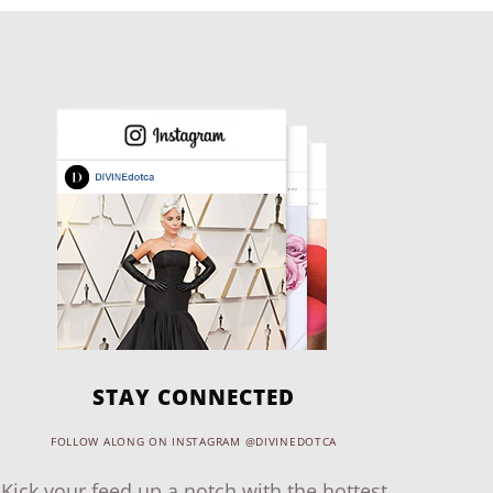
STAY CONNECTED
FOLLOW ALONG ON INSTAGRAM @DIVINEDOTCA
Kick your feed up a notch with the hottest