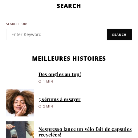
SEARCH
SEARCH FOR:
SEARCH
MEILLEURES HISTOIRES
Des ongles au top!
1 MIN
5 sérums à essayer
2 MIN
Nespresso lance un vélo fait de capsules
recyclées!