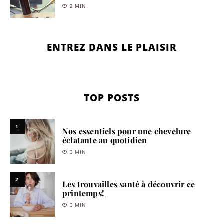
2 MIN
ENTREZ DANS LE PLAISIR
TOP POSTS
1
Nos essentiels pour une chevelure
éclatante au quotidien
3 MIN
2
Les trouvailles santé à découvrir ce
printemps!
3 MIN