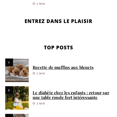
3 MIN
ENTREZ DANS LE PLAISIR
TOP POSTS
1
Recette de muffins aux bleuets
2 MIN
2
Le diabète chez les enfants : retour sur
une table ronde fort intéressante
3 MIN