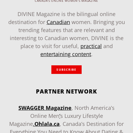
CANADA'S ONLINE WOMEN'S MAGAZINE
DIVINE Magazine is the bilingual online
destination for
Canadian
women. Bringing you
trending features that are relevant and
interesting to Canadian women, DIVINE is the
place to visit for useful,
practical
and
entertaining content
.
SUBSCRIBE
PARTNER NETWORK
SWAGGER Magazine
, North America’s
Online Men
‘
s Luxury Lifestyle
Magazine
.
Ohlala.ca
, Canada’s Destination for
Everything You Need to Know About Dating &