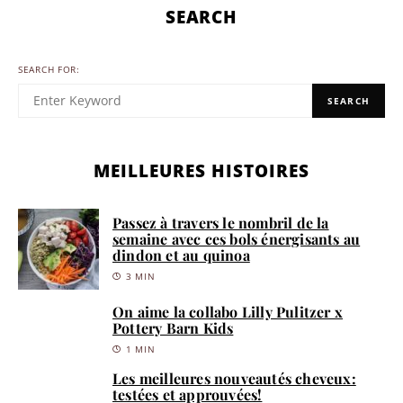
SEARCH
SEARCH FOR:
SEARCH
MEILLEURES HISTOIRES
Passez à travers le nombril de la
semaine avec ces bols énergisants au
dindon et au quinoa
3 MIN
On aime la collabo Lilly Pulitzer x
Pottery Barn Kids
1 MIN
Les meilleures nouveautés cheveux:
testées et approuvées!