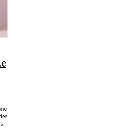
Le
une
 des
ls