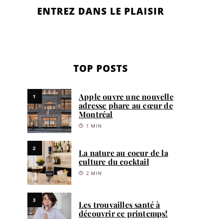
ENTREZ DANS LE PLAISIR
TOP POSTS
Apple ouvre une nouvelle
1
adresse phare au cœur de
Montréal
1 MIN
2
La nature au coeur de la
culture du cocktail
2 MIN
3
Les trouvailles santé à
découvrir ce printemps!