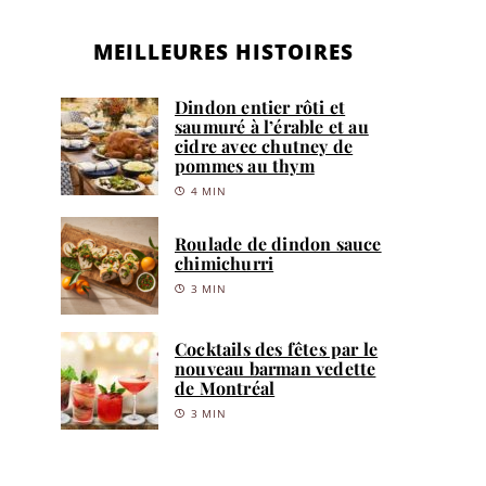
MEILLEURES HISTOIRES
Dindon entier rôti et
saumuré à l’érable et au
cidre avec chutney de
pommes au thym
4 MIN
Roulade de dindon sauce
chimichurri
3 MIN
Cocktails des fêtes par le
nouveau barman vedette
de Montréal
3 MIN