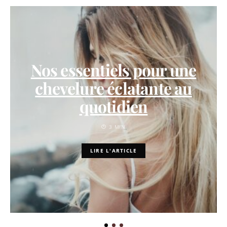
Nos essentiels pour une
chevelure éclatante au
quotidien
3 MIN
LIRE L'ARTICLE