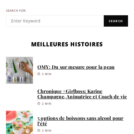
SEARCH FOR:
SEARCH
MEILLEURES HISTOIRES
OMY: Du sur mesure pour la peau
2 MIN
Chronique #Girlboss: Karine
Champagne, Animatrice et Coach de vie
2 MIN
5 options de boissons sans alcool pour
l’été
2 MIN