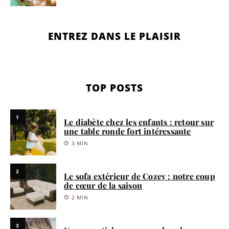
ENTREZ DANS LE PLAISIR
TOP POSTS
1
Le diabète chez les enfants : retour sur
une table ronde fort intéressante
3 MIN
2
Le sofa extérieur de Cozey : notre coup
de cœur de la saison
2 MIN
3