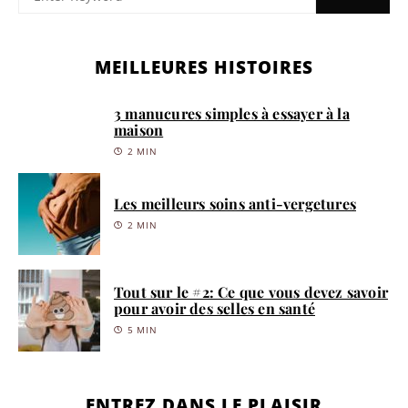
MEILLEURES HISTOIRES
3 manucures simples à essayer à la
maison
2 MIN
Les meilleurs soins anti-vergetures
2 MIN
Tout sur le #2: Ce que vous devez savoir
pour avoir des selles en santé
5 MIN
ENTREZ DANS LE PLAISIR