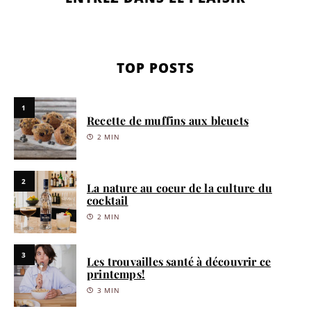
TOP POSTS
1
Recette de muffins aux bleuets
2 MIN
2
La nature au coeur de la culture du
cocktail
2 MIN
3
Les trouvailles santé à découvrir ce
printemps!
3 MIN