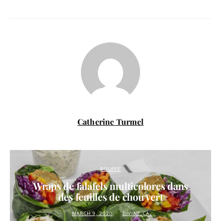
Catherine Turmel
BOUFFE
Wraps de falafels multicolores dans
des feuilles de chou vert
MARCH 9, 2020
DIVINE.CA