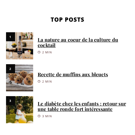
TOP POSTS
1
La nature au coeur de la culture du
cocktail
2 MIN
2
Recette de muffins aux bleuets
2 MIN
3
Le diabète chez les enfants : retour sur
une table ronde fort intéressante
3 MIN