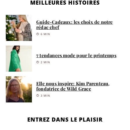
MEILLEURES HISTOIRES
Guide-Cadeaux: les choix de notre
rédac chef
6 MIN
7 tendances mode pour le printemps
2 MIN
Elle nous inspire: Kim Parenteau,
fondatrice de Wild Grace
3 MIN
ENTREZ DANS LE PLAISIR