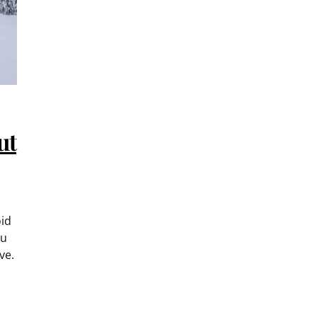
ut
oid
au
ve.