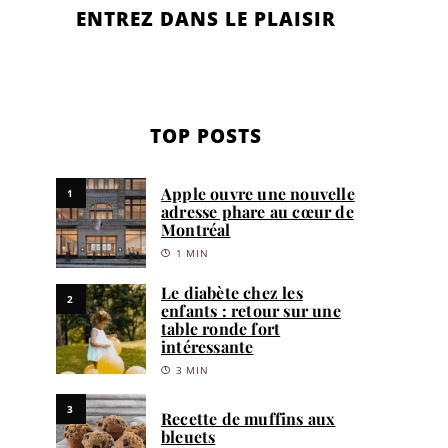
ENTREZ DANS LE PLAISIR
TOP POSTS
Apple ouvre une nouvelle
1
adresse phare au cœur de
Montréal
1 MIN
Le diabète chez les
2
enfants : retour sur une
table ronde fort
intéressante
3 MIN
3
Recette de muffins aux
bleuets