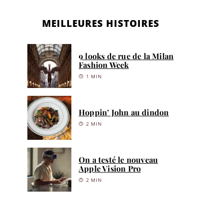
MEILLEURES HISTOIRES
9 looks de rue de la Milan
Fashion Week
1 MIN
Hoppin’ John au dindon
2 MIN
On a testé le nouveau
Apple Vision Pro
2 MIN