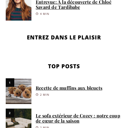
Entrevue: À la découverte de Chloé
Savard de Tardibabe
4 MIN
ENTREZ DANS LE PLAISIR
TOP POSTS
1
Recette de muffins aux bleuets
2 MIN
2
Le sofa extérieur de Cozey : notre coup
de cœur de la saison
2 MIN