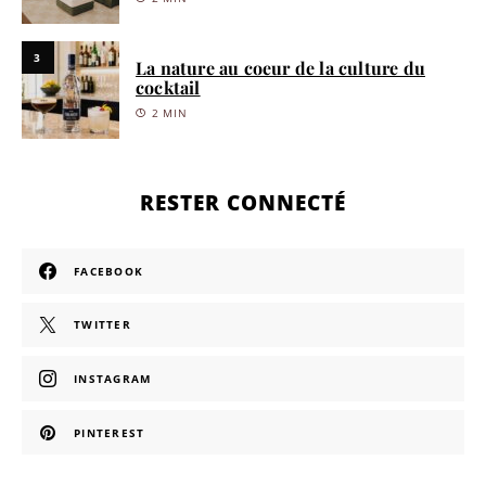
3
La nature au coeur de la culture du
cocktail
2 MIN
RESTER CONNECTÉ
FACEBOOK
TWITTER
INSTAGRAM
PINTEREST