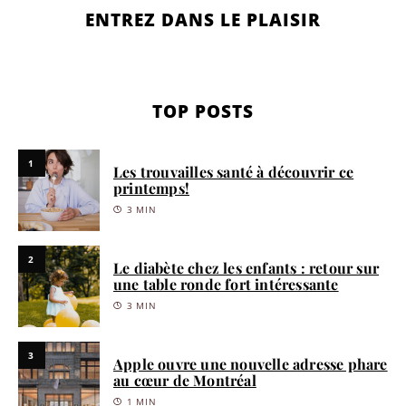
ENTREZ DANS LE PLAISIR
TOP POSTS
1
Les trouvailles santé à découvrir ce
printemps!
3 MIN
2
Le diabète chez les enfants : retour sur
une table ronde fort intéressante
3 MIN
3
Apple ouvre une nouvelle adresse phare
au cœur de Montréal
1 MIN