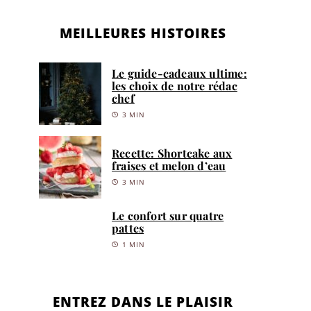
MEILLEURES HISTOIRES
Le guide-cadeaux ultime:
les choix de notre rédac
chef
3 MIN
Recette: Shortcake aux
fraises et melon d’eau
3 MIN
Le confort sur quatre
pattes
1 MIN
ENTREZ DANS LE PLAISIR