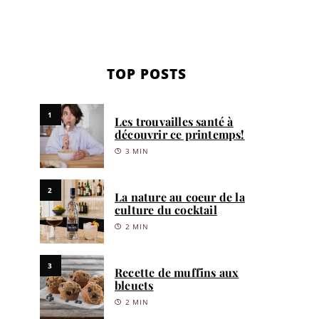
TOP POSTS
1
Les trouvailles santé à
découvrir ce printemps!
3 MIN
2
La nature au coeur de la
culture du cocktail
2 MIN
3
Recette de muffins aux
bleuets
2 MIN